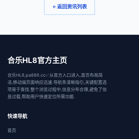
返回资讯列表
合乐HL8官方主页
合乐HL8,pa886.cc✅从官方入口进入,首页布局简
洁,移动端页面响应迅速.导航条清晰指引,关键配置选
项易于查找.整个浏览过程中,信息分布合理,避免了信
息过载,帮助用户快速定位所需功能.
快速导航
首页