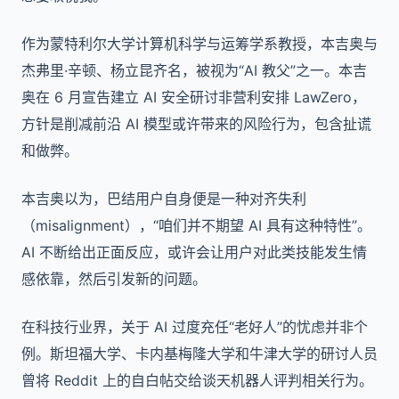
作为蒙特利尔大学计算机科学与运筹学系教授，本吉奥与
杰弗里·辛顿、杨立昆齐名，被视为“AI 教父”之一。本吉
奥在 6 月宣告建立 AI 安全研讨非营利安排 LawZero，
方针是削减前沿 AI 模型或许带来的风险行为，包含扯谎
和做弊。
本吉奥以为，巴结用户自身便是一种对齐失利
（misalignment），“咱们并不期望 AI 具有这种特性”。
AI 不断给出正面反应，或许会让用户对此类技能发生情
感依靠，然后引发新的问题。
在科技行业界，关于 AI 过度充任“老好人”的忧虑并非个
例。斯坦福大学、卡内基梅隆大学和牛津大学的研讨人员
曾将 Reddit 上的自白帖交给谈天机器人评判相关行为。