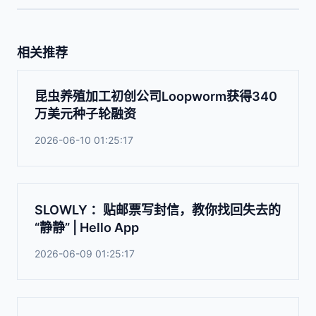
相关推荐
昆虫养殖加工初创公司Loopworm获得340
万美元种子轮融资
2026-06-10 01:25:17
SLOWLY ：贴邮票写封信，教你找回失去的
“静静” | Hello App
2026-06-09 01:25:17