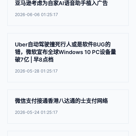
亚马逊考虑为自家AI语音助手植入广告
2026-06-06 01:25:17
Uber自动驾驶撞死行人或是软件BUG的
错，微软宣布全球Windows 10 PC设备量
破7亿 | 早8点档
2026-05-28 01:25:17
微信支付接通香港八达通的士支付网络
2026-05-24 01:25:17