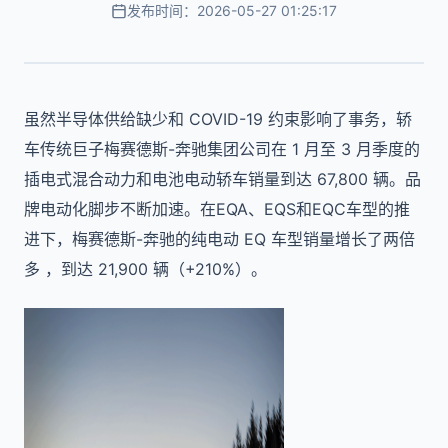
发布时间：2026-05-27 01:25:17
虽然半导体供给缺少和 COVID-19 约束影响了事务，轿
车传统巨子梅赛德斯-奔驰集团公司在 1 月至 3 月季度的
插电式混合动力和电池电动轿车销量到达 67,800 辆。品
牌电动化脚步不断加速。在EQA、EQS和EQC车型的推
进下，梅赛德斯-奔驰的纯电动 EQ 车型销量增长了两倍
多 ，到达 21,900 辆（+210%）。