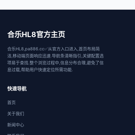
合乐HL8官方主页
合乐HL8,pa886.cc✅从官方入口进入,首页布局简
洁,移动端页面响应迅速.导航条清晰指引,关键配置选
项易于查找.整个浏览过程中,信息分布合理,避免了信
息过载,帮助用户快速定位所需功能.
快速导航
首页
关于我们
新闻中心