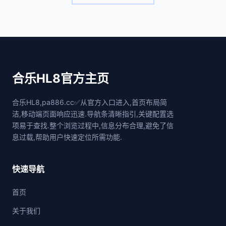
合乐HL8官方主页
合乐HL8,pa886.cc✅从官方入口进入,首页布局简
洁,移动端页面响应迅速.导航条清晰指引,关键配置选
项易于查找.整个浏览过程中,信息分布合理,避免了信
息过载,帮助用户快速定位所需功能.
快速导航
首页
关于我们