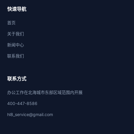
快速导航
首页
关于我们
新闻中心
联系我们
联系方式
办公工作在北海城市东部区域范围内开展
400-447-8586
hl8_service@gmail.com