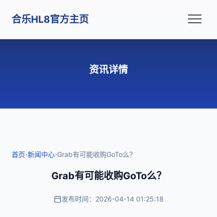
合乐HL8官方主页
资讯详情
首页
›
新闻中心
›
Grab有可能收购GoTo么？
Grab有可能收购GoTo么？
发布时间：2026-04-14 01:25:18