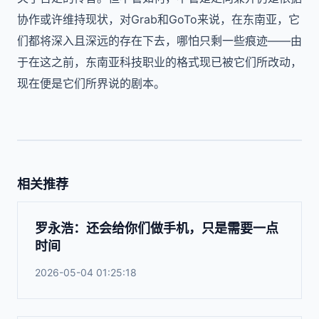
协作或许维持现状，对
Grab
和
GoTo
来说，在东南亚，它
们都将深入且深远的存在下去，哪怕只剩一些痕迹
——
由
于在这之前，东南亚科技职业的格式现已被它们所改动，
现在便是它们所界说的剧本。
相关推荐
罗永浩：还会给你们做手机，只是需要一点
时间
2026-05-04 01:25:18