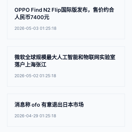
OPPO Find N2 Flip国际版发布，售价约合
人民币7400元
2026-05-03 01:25:18
微软全球规模最大人工智能和物联网实验室
落户上海张江
2026-05-02 01:25:18
消息称 ofo 有意退出日本市场
2026-04-29 01:25:18