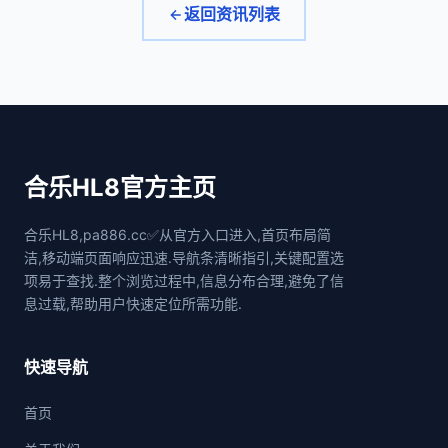
返回资讯列表
合乐HL8官方主页
合乐HL8,pa886.cc✅从官方入口进入,首页布局简
洁,移动端页面响应迅速.导航条清晰指引,关键配置选
项易于查找.整个浏览过程中,信息分布合理,避免了信
息过载,帮助用户快速定位所需功能.
快速导航
首页