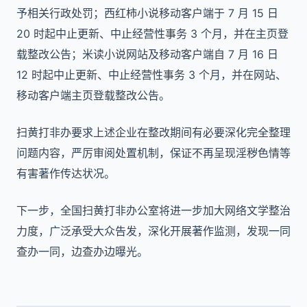
予相关行政处罚；西红柿小说移动客户端于 7 月 15 日
20 时起中止更新、中止经营性事务 3 个月，并在主页登
载整改公告；米读小说网站及移动客户端自 7 月 16 日
12 时起中止更新、中止经营性事务 3 个月，并在网站、
移动客户端主页登载整改公告。
扫黄打非办要求上述企业在整改期间有必要深化完全整理
问题内容，严厉审阅处置机制，保证不再呈现淫秽色情等
有害著作传达状况。
下一步，全国扫黄打非办公室将进一步加大网络文学整治
力度，广泛承受大众告发，深化开展著作监测，发现一同
查办一同，边查办边曝光。