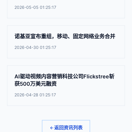
2026-05-05 01:25:17
诺基亚宣布重组，移动、固定网络业务合并
2026-04-30 01:25:17
AI驱动视频内容营销科技公司Flickstree斩
获500万美元融资
2026-04-28 01:25:17
返回资讯列表