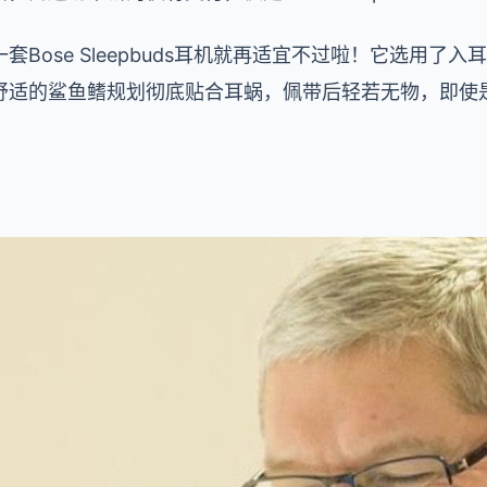
Bose Sleepbuds耳机就再适宜不过啦！它选用了
舒适的鲨鱼鳍规划彻底贴合耳蜗，佩带后轻若无物，即使