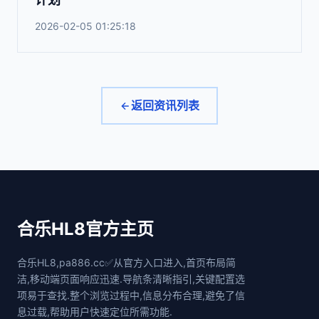
2026-02-05 01:25:18
返回资讯列表
合乐HL8官方主页
合乐HL8,pa886.cc✅从官方入口进入,首页布局简
洁,移动端页面响应迅速.导航条清晰指引,关键配置选
项易于查找.整个浏览过程中,信息分布合理,避免了信
息过载,帮助用户快速定位所需功能.