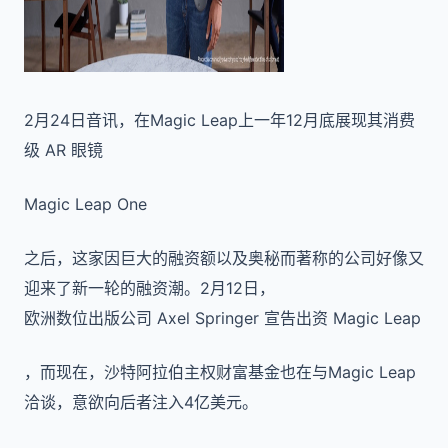
2月24日音讯，在Magic Leap上一年12月底展现其消费
级 AR 眼镜
Magic Leap One
之后，这家因巨大的融资额以及奥秘而著称的公司好像又
迎来了新一轮的融资潮。2月12日，
欧洲数位出版公司 Axel Springer 宣告出资 Magic Leap
，而现在，沙特阿拉伯主权财富基金也在与Magic Leap
洽谈，意欲向后者注入4亿美元。