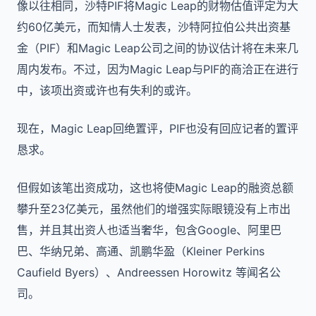
像以往相同，沙特PIF将Magic Leap的财物估值评定为大
约60亿美元，而知情人士发表，沙特阿拉伯公共出资基
金（PIF）和Magic Leap公司之间的协议估计将在未来几
周内发布。不过，因为Magic Leap与PIF的商洽正在进行
中，该项出资或许也有失利的或许。
现在，Magic Leap回绝置评，PIF也没有回应记者的置评
恳求。
但假如该笔出资成功，这也将使Magic Leap的融资总额
攀升至23亿美元，虽然他们的增强实际眼镜没有上市出
售，并且其出资人也适当奢华，包含Google、阿里巴
巴、华纳兄弟、高通、凯鹏华盈（Kleiner Perkins
Caufield Byers）、Andreessen Horowitz 等闻名公
司。