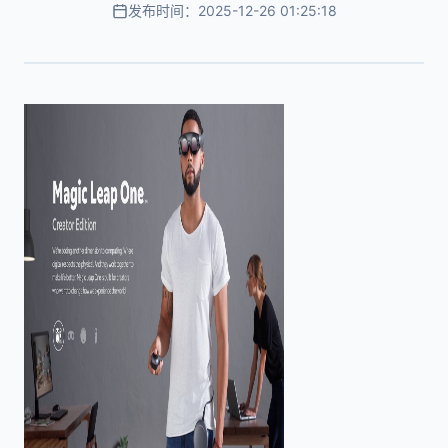
发布时间：2025-12-26 01:25:18