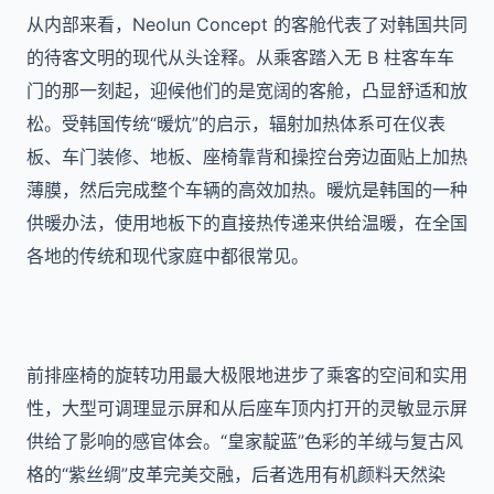
从内部来看，Neolun Concept 的客舱代表了对韩国共同
的待客文明的现代从头诠释。从乘客踏入无 B 柱客车车
门的那一刻起，迎候他们的是宽阔的客舱，凸显舒适和放
松。
受韩国传统“暖炕”的启示，辐射加热体系可在仪表
板、车门装修、地板、座椅靠背和操控台旁边面贴上加热
薄膜，然后完成整个车辆的高效加热。暖炕是韩国的一种
供暖办法，使用地板下的直接热传递来供给温暖，在全国
各地的传统和现代家庭中都很常见。
前排座椅的旋转功用最大极限地进步了乘客的空间和实用
性，大型可调理显示屏和从后座车顶内打开的灵敏显示屏
供给了影响的感官体会。
“皇家靛蓝”色彩的羊绒与复古风
格的“紫丝绸”皮革完美交融，后者选用有机颜料天然染