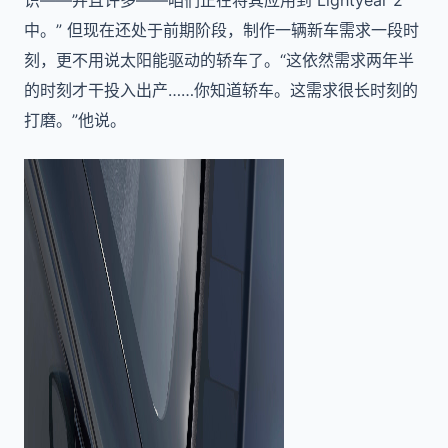
识——并且许多——咱们正在将其应用到 Lightyear 2
中。” 但现在还处于前期阶段，制作一辆新车需求一段时
刻，更不用说太阳能驱动的轿车了。“这依然需求两年半
的时刻才干投入出产……你知道轿车。这需求很长时刻的
打磨。”他说。