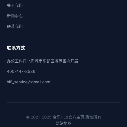
关于我们
新闻中心
联系我们
联系方式
办公工作在北海城市东部区域范围内开展
400-447-8586
hl8_service@gmail.com
© 2021–2025 合乐HL8官方主页 版权所有
网站地图