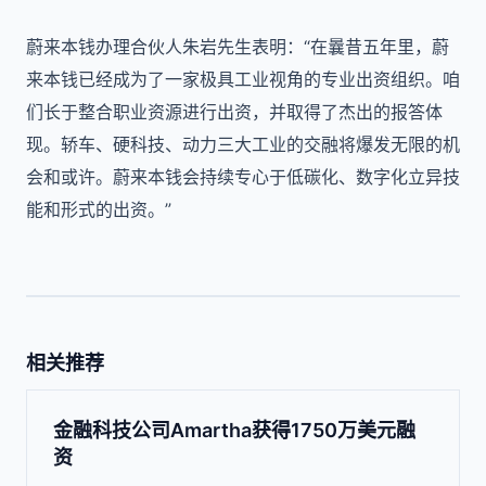
蔚来本钱办理合伙人朱岩先生表明：“在曩昔五年里，蔚
来本钱已经成为了一家极具工业视角的专业出资组织。咱
们长于整合职业资源进行出资，并取得了杰出的报答体
现。轿车、硬科技、动力三大工业的交融将爆发无限的机
会和或许。蔚来本钱会持续专心于低碳化、数字化立异技
能和形式的出资。”
相关推荐
金融科技公司Amartha获得1750万美元融
资