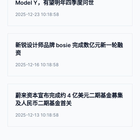
Model Y，有望明年四季度问世
2025-12-23 10:18:58
新锐设计师品牌 bosie 完成数亿元新一轮融
资
2025-12-16 10:18:58
蔚来资本宣布完成约 4 亿美元二期基金募集
及人民币二期基金首关
2025-12-13 10:18:58