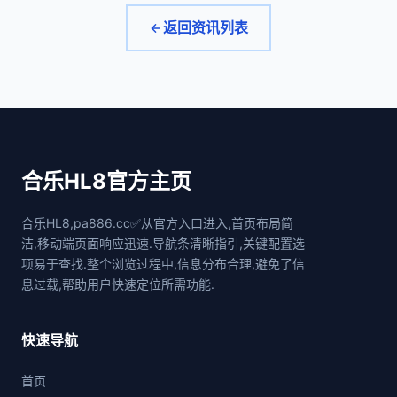
返回资讯列表
合乐HL8官方主页
合乐HL8,pa886.cc✅从官方入口进入,首页布局简
洁,移动端页面响应迅速.导航条清晰指引,关键配置选
项易于查找.整个浏览过程中,信息分布合理,避免了信
息过载,帮助用户快速定位所需功能.
快速导航
首页