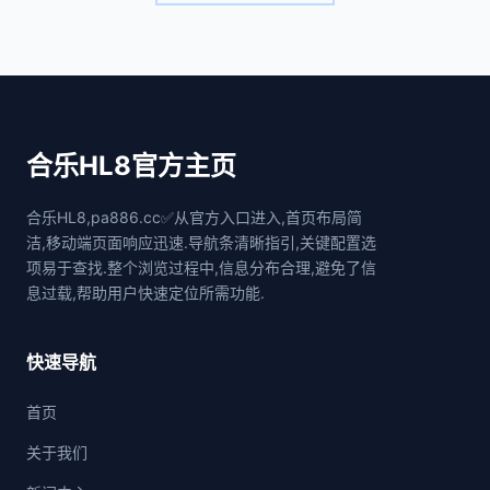
合乐HL8官方主页
合乐HL8,pa886.cc✅从官方入口进入,首页布局简
洁,移动端页面响应迅速.导航条清晰指引,关键配置选
项易于查找.整个浏览过程中,信息分布合理,避免了信
息过载,帮助用户快速定位所需功能.
快速导航
首页
关于我们