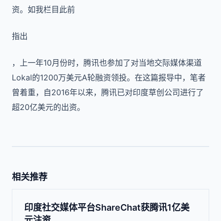
资。如我栏目此前
指出
，上一年
10
月份时，腾讯也参加了对当地交际媒体渠道
Lokal
的
1200
万美元
A
轮融资领投。在这篇报导中，笔者
曾着重，自
2016
年以来，腾讯已对印度草创公司进行了
超
20
亿美元的出资。
相关推荐
印度社交媒体平台ShareChat获腾讯1亿美
元注资