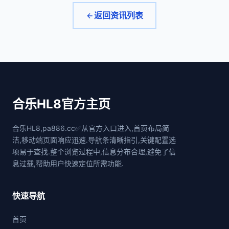
返回资讯列表
合乐HL8官方主页
合乐HL8,pa886.cc✅从官方入口进入,首页布局简
洁,移动端页面响应迅速.导航条清晰指引,关键配置选
项易于查找.整个浏览过程中,信息分布合理,避免了信
息过载,帮助用户快速定位所需功能.
快速导航
首页