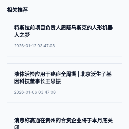
相关推荐
特斯拉前项目负责人质疑马斯克的人形机器
人之梦
2026-01-12 03:47:08
液体活检应用于癌症全周期 | 北京泛生子基
因科技董事长王思振
2026-01-06 03:47:08
消息称高通在贵州的合资企业将于本月底关
闭