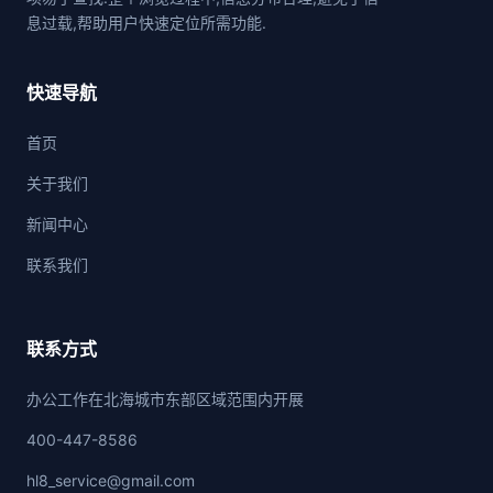
息过载,帮助用户快速定位所需功能.
快速导航
首页
关于我们
新闻中心
联系我们
联系方式
办公工作在北海城市东部区域范围内开展
400-447-8586
hl8_service@gmail.com