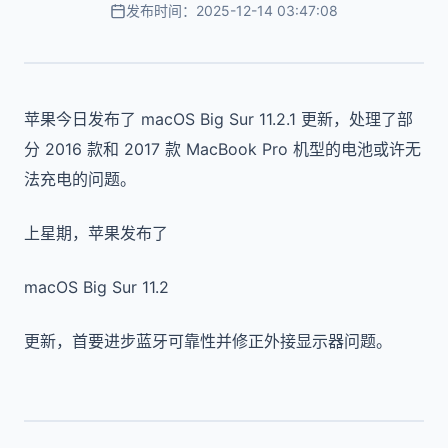
发布时间：2025-12-14 03:47:08
苹果今日发布了 macOS Big Sur 11.2.1 更新，处理了部
分 2016 款和 2017 款 MacBook Pro 机型的电池或许无
法充电的问题。
上星期，苹果发布了
macOS Big Sur 11.2
更新，首要进步蓝牙可靠性并修正外接显示器问题。