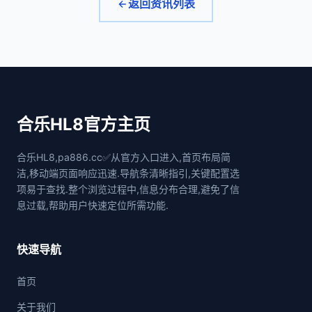
返回资讯列表
合乐HL8官方主页
合乐HL8,pa886.cc✅从官方入口进入,首页布局简
洁,移动端页面响应迅速.导航条清晰指引,关键配置选
项易于查找.整个浏览过程中,信息分布合理,避免了信
息过载,帮助用户快速定位所需功能.
快速导航
首页
关于我们