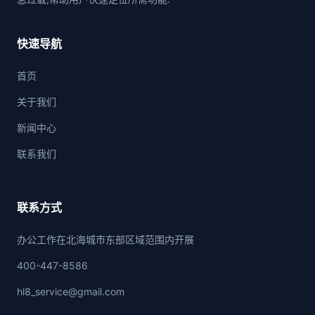
快速导航
首页
关于我们
新闻中心
联系我们
联系方式
办公工作在北海城市东部区域范围内开展
400-447-8586
hl8_service@gmail.com