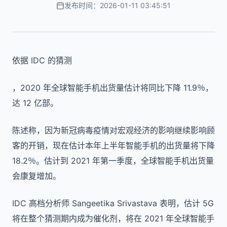
发布时间：2026-01-11 03:45:51
依据 IDC 的猜测
，2020 年全球智能手机出货量估计将同比下降 11.9％，
达 12 亿部。
陈述称，因为新冠病毒疫情对宏观经济的影响继续影响顾
客的开销，现在估计本年上半年智能手机的出货量将下降
18.2％。估计到 2021 年第一季度，全球智能手机出货量
会康复增加。
IDC 高档分析师 Sangeetika Srivastava 表明，估计 5G
将在整个猜测期内成为催化剂，将在 2021 年全球智能手