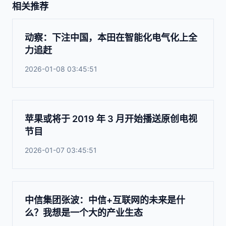
相关推荐
动察：下注中国，本田在智能化电气化上全
力追赶
2026-01-08 03:45:51
苹果或将于 2019 年 3 月开始播送原创电视
节目
2026-01-07 03:45:51
中信集团张波：中信+互联网的未来是什
么？我想是一个大的产业生态