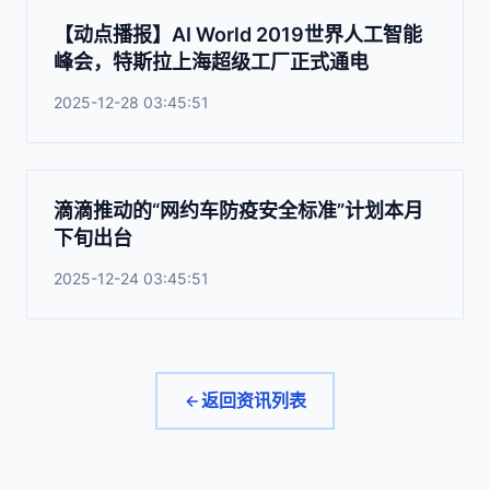
【动点播报】AI World 2019世界人工智能
峰会，特斯拉上海超级工厂正式通电
2025-12-28 03:45:51
滴滴推动的“网约车防疫安全标准”计划本月
下旬出台
2025-12-24 03:45:51
返回资讯列表