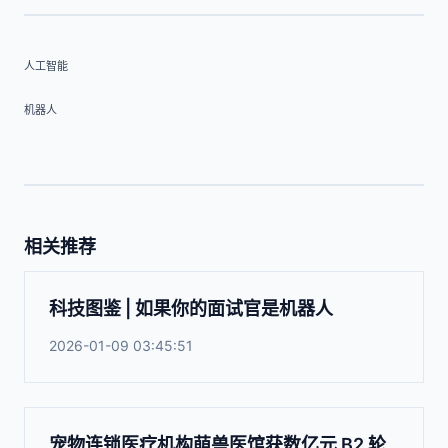
人工智能
机器人
相关推荐
科技图鉴 | 如果你的面试官是机器人
2026-01-09 03:45:51
宠物连锁医疗机构萌兽医馆获数亿元 B2 轮