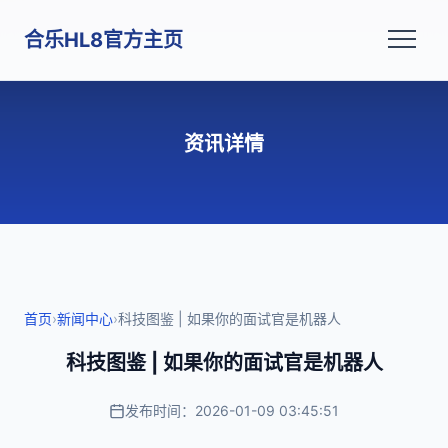
合乐HL8官方主页
资讯详情
首页
›
新闻中心
›
科技图鉴 | 如果你的面试官是机器人
科技图鉴 | 如果你的面试官是机器人
发布时间：2026-01-09 03:45:51