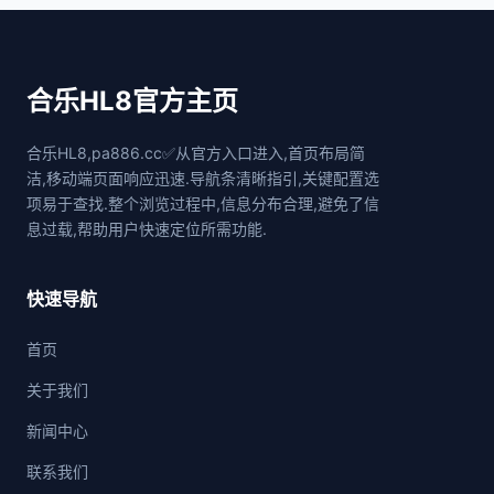
合乐HL8官方主页
合乐HL8,pa886.cc✅从官方入口进入,首页布局简
洁,移动端页面响应迅速.导航条清晰指引,关键配置选
项易于查找.整个浏览过程中,信息分布合理,避免了信
息过载,帮助用户快速定位所需功能.
快速导航
首页
关于我们
新闻中心
联系我们