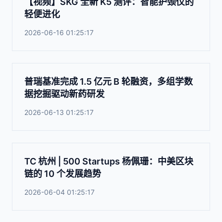
【视频】SKG 全新 K5 测评：智能护颈仪的
轻便进化
2026-06-16 01:25:17
普瑞基准完成 1.5 亿元 B 轮融资，多组学数
据挖掘驱动新药研发
2026-06-13 01:25:17
TC 杭州 | 500 Startups 杨佩珊：中美区块
链的 10 个发展趋势
2026-06-04 01:25:17