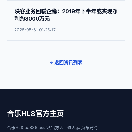
映客业务回暖企稳：2019年下半年或实现净
利约8000万元
2026-05-31 01:25:17
返回资讯列表
合乐HL8官方主页
合乐HL8,pa886.cc✅从官方入口进入,首页布局简