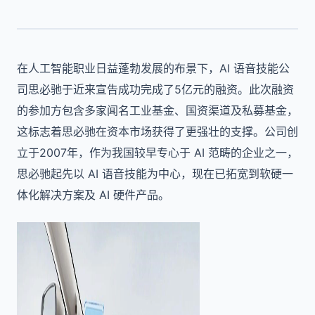
在人工智能职业日益蓬勃发展的布景下，AI 语音技能公
司思必驰于近来宣告成功完成了5亿元的融资。此次融资
的参加方包含多家闻名工业基金、国资渠道及私募基金，
这标志着思必驰在资本市场获得了更强壮的支撑。公司创
立于2007年，作为我国较早专心于 AI 范畴的企业之一，
思必驰起先以 AI 语音技能为中心，现在已拓宽到软硬一
体化解决方案及 AI 硬件产品。