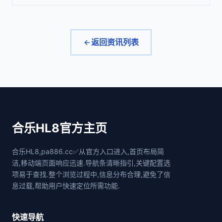
返回资讯列表
合乐HL8官方主页
合乐HL8,pa886.cc✅从官方入口进入,首页布局简
洁,移动端页面响应迅速.导航条清晰指引,关键配置选
项易于查找.整个浏览过程中,信息分布合理,避免了信
息过载,帮助用户快速定位所需功能.
快速导航