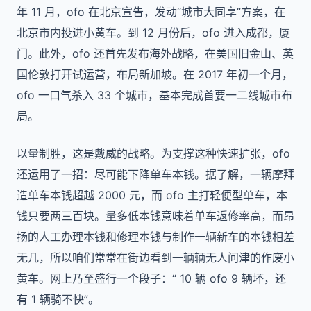
年 11 月，ofo 在北京宣告，发动“城市大同享”方案，在
北京市内投进小黄车。到 12 月份后，ofo 进入成都，厦
门。此外，ofo 还首先发布海外战略，在美国旧金山、英
国伦敦打开试运营，布局新加坡。在 2017 年初一个月，
ofo 一口气杀入 33 个城市，基本完成首要一二线城市布
局。
以量制胜，这是戴威的战略。为支撑这种快速扩张，ofo
还运用了一招：尽可能下降单车本钱。据了解，一辆摩拜
造单车本钱超越 2000 元，而 ofo 主打轻便型单车，本
钱只要两三百块。量多低本钱意味着单车返修率高，而昂
扬的人工办理本钱和修理本钱与制作一辆新车的本钱相差
无几，所以咱们常常在街边看到一辆辆无人问津的作废小
黄车。网上乃至盛行一个段子：“ 10 辆 ofo 9 辆坏，还
有 1 辆骑不快”。