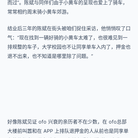
而过”。陈斌与同伴们由于小黄车的呈现也爱上了骑车，
常常相约周末骑小黄车郊游。
结业后三年的陈斌在街头被咱们捉住采访，他悄悄叹了口
气：“现在找到一辆好骑的小黄车太难了，也很难见到一
排规整的车子，大学校园也不让同享单车入内了，押金也
退不出来，也不知道是哪里除了问题。”
好像陈斌见证 ofo 兴衰的亲历者不在少数，在 ofo总部
大楼前叫嚣和在 APP 上排队退押金的人从前也是同享单