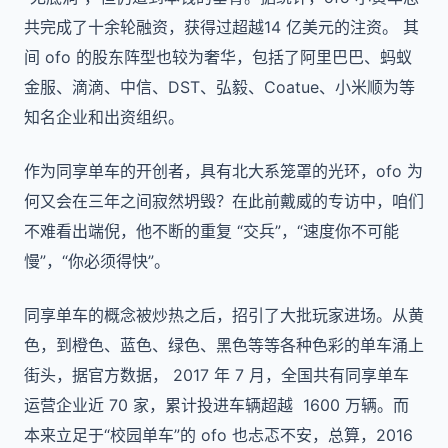
共完成了十余轮融资，获得过超越14 亿美元的注资。 其
间 ofo 的股东阵型也较为奢华，包括了阿里巴巴、蚂蚁
金服、滴滴、中信、DST、弘毅、Coatue、小米顺为等
知名企业和出资组织。
作为同享单车的开创者，具有北大系笼罩的光环，ofo 为
何又会在三年之间寂然坍毁？在此前戴威的专访中，咱们
不难看出端倪，他不断的重复 “交兵”，“速度你不可能
慢”，“你必须得快”。
同享单车的概念被炒热之后，招引了大批玩家进场。从黄
色，到橙色、蓝色、绿色、黑色等等各种色彩的单车涌上
街头，据官方数据， 2017 年 7 月，全国共有同享单车
运营企业近 70 家，累计投进车辆超越 1600 万辆。而
本来立足于“校园单车”的 ofo 也忐忑不安，总算，2016