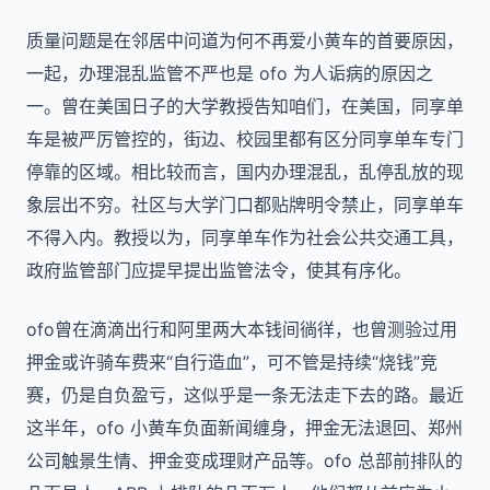
质量问题是在邻居中问道为何不再爱小黄车的首要原因，
一起，办理混乱监管不严也是 ofo 为人诟病的原因之
一。曾在美国日子的大学教授告知咱们，在美国，同享单
车是被严厉管控的，街边、校园里都有区分同享单车专门
停靠的区域。相比较而言，国内办理混乱，乱停乱放的现
象层出不穷。社区与大学门口都贴牌明令禁止，同享单车
不得入内。教授以为，同享单车作为社会公共交通工具，
政府监管部门应提早提出监管法令，使其有序化。
ofo曾在滴滴出行和阿里两大本钱间徜徉，也曾测验过用
押金或许骑车费来“自行造血”，可不管是持续“烧钱”竞
赛，仍是自负盈亏，这似乎是一条无法走下去的路。最近
这半年，ofo 小黄车负面新闻缠身，押金无法退回、郑州
公司触景生情、押金变成理财产品等。ofo 总部前排队的