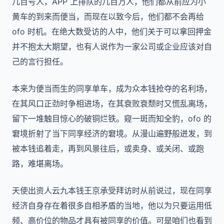
几百号人，APP 上排队的几百万人，他们都从前应为小
黄车的到来而便当，而现在以致今后，他们都不会再给
ofo 时机。在绝大数受访的人中，他们关于可以拿回押金
并不抱太大期望，也有人说作为一家公司或企业应该对自
己的言行担任。
本来为便当而生的同享单车，成为众本钱抢夺的名利场，
在其风口正劲时争相进场，在其衰败衰颓时又慌乱离场，
留下一堆触目惊心的破铜烂铁。窥一斑而知全豹，ofo 的
窘境折射了当下同享经济的窘境。从漫山遍野般迸发，到
被本钱追着走，再到风景往后，或卖身、或关闭、或跑
路，难堪离场。
天使出资人云九本钱王京承受拜访时从前说过，现在同享
经济自身存在着很多自相矛盾的当地，他以为只要运用低
频、高价位的物品才具有被同享的价值。可是咱们也看到