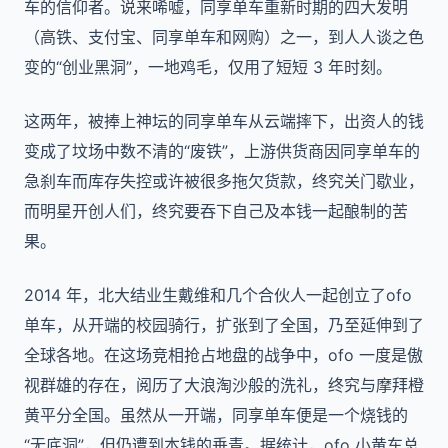
车的信仰者。说来唏嘘，同享单车重新时期的四大发明
（高铁、支付宝、同享单车和网购）之一，到人人谈之色
变的“创业黑洞”，一地鸡毛，仅用了短短 3 年时刻。
这两年，被捧上神坛的同享单车从云端摔下，出资人的钱
变成了坟场中数不清的“废铁”，上游供货商因同享单车的
急刹车而库存失控或许被很多拖欠货款，终究关门歇业，
而明星开创人们，终究要吞下自己及本钱一起酿制的苦
果。
2014 年，北大结业生戴维和几个合伙人一起创立了ofo
单车，从开端的校园骑行，扩张到了全国，乃至延伸到了
全球各地。在这场竞相抢占地盘的战争中，ofo 一度是傲
视群雄的存在，阅历了大浪淘沙般的洗礼，终究与摩拜橙
黄平分全国。虽然从一开端，同享单车便是一个烧钱的
“无底洞”，但仍遭到本钱的垂青。据统计，ofo 小黄车总