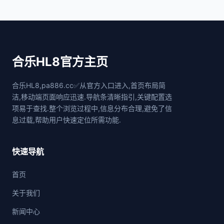
合乐HL8官方主页
合乐HL8,pa886.cc✅从官方入口进入,首页布局简
洁,移动端页面响应迅速.导航条清晰指引,关键配置选
项易于查找.整个浏览过程中,信息分布合理,避免了信
息过载,帮助用户快速定位所需功能.
快速导航
首页
关于我们
新闻中心