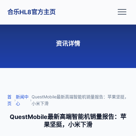
合乐HL8官方主页
资讯详情
首
新闻中
QuestMobile最新高端智能机销量报告：苹果坚挺，
›
›
页
心
小米下滑
QuestMobile最新高端智能机销量报告：苹
果坚挺，小米下滑