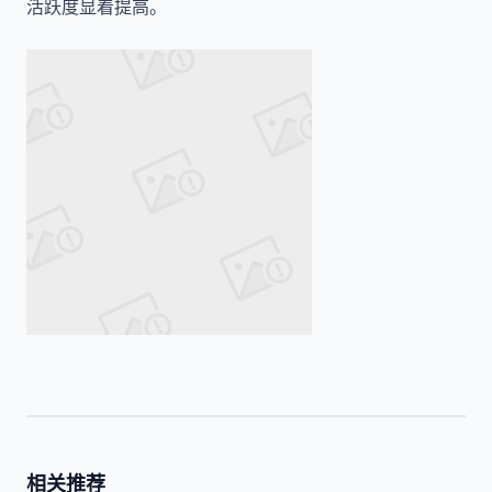
活跃度显着提高。
相关推荐