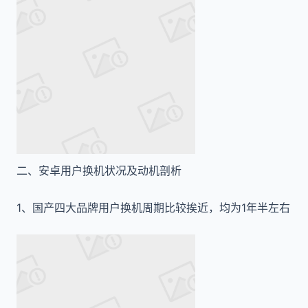
二、安卓用户换机状况及动机剖析
1、国产四大品牌用户换机周期比较挨近，均为1年半左右