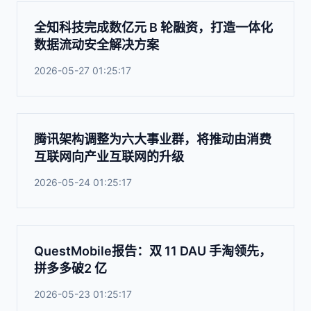
全知科技完成数亿元 B 轮融资，打造一体化
数据流动安全解决方案
2026-05-27 01:25:17
腾讯架构调整为六大事业群，将推动由消费
互联网向产业互联网的升级
2026-05-24 01:25:17
QuestMobile报告：双 11 DAU 手淘领先，
拼多多破2 亿
2026-05-23 01:25:17