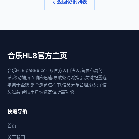
返回资讯列表
合乐HL8官方主页
合乐HL8,pa886.cc✅从官方入口进入,首页布局简
洁,移动端页面响应迅速.导航条清晰指引,关键配置选
项易于查找.整个浏览过程中,信息分布合理,避免了信
息过载,帮助用户快速定位所需功能.
快速导航
首页
关于我们