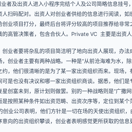
。创业者及出资人进入小程序完结个人及公司简略信息挂号
资人扫码配对。出资人对创业者供给的信息进行阅读，如
创业项目打分，最终后台将评分较高的项目推荐给非常之约 P
高管决策者，包含合伙人。Private VC 主要是出资
，创业者要将杂乱的项目简洁明了地向出资人展现，办法成
场，创业者主要有两种战略。一种是“从前沧海难为水，除
之约，他们很清晰的是为了某一家出资组织而来。现场，
间可是也没有决议和哪一家出资组织商谈。据悉，他们是
复星创富未到，原计划则做罢。别的一种战略则是“广撒网
而是按照某种条件如出资范畴、出资次序等，定位到某个
T的创业公司表明，他们方针是一切在场的天使出资组织，
序意向的出资组织攀谈，创业者表明感觉更所获取的信息