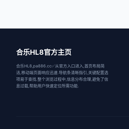
合乐HL8官方主页
合乐HL8,pa886.cc✅从官方入口进入,首页布局简
洁,移动端页面响应迅速.导航条清晰指引,关键配置选
项易于查找.整个浏览过程中,信息分布合理,避免了信
息过载,帮助用户快速定位所需功能.