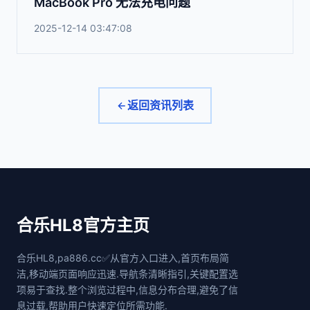
MacBook Pro 无法充电问题
2025-12-14 03:47:08
返回资讯列表
合乐HL8官方主页
合乐HL8,pa886.cc✅从官方入口进入,首页布局简
洁,移动端页面响应迅速.导航条清晰指引,关键配置选
项易于查找.整个浏览过程中,信息分布合理,避免了信
息过载,帮助用户快速定位所需功能.