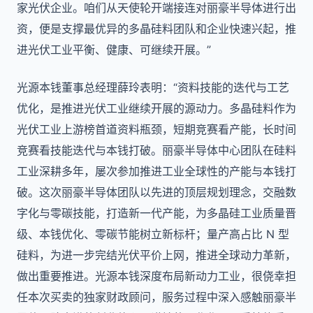
家光伏企业。咱们从天使轮开端接连对丽豪半导体进行出
资，便是支撑最优异的多晶硅料团队和企业快速兴起，推
进光伏工业平衡、健康、可继续开展。”
光源本钱董事总经理薛玲表明：“资料技能的迭代与工艺
优化，是推进光伏工业继续开展的源动力。多晶硅料作为
光伏工业上游榜首道资料瓶颈，短期竞赛看产能，长时间
竞赛看技能迭代与本钱打破。丽豪半导体中心团队在硅料
工业深耕多年，屡次参加推进工业全球性的产能与本钱打
破。这次丽豪半导体团队以先进的顶层规划理念，交融数
字化与零碳技能，打造新一代产能，为多晶硅工业质量晋
级、本钱优化、零碳节能树立新标杆；量产高占比 N 型
硅料，为进一步完结光伏平价上网，推进全球动力革新，
做出重要推进。光源本钱深度布局新动力工业，很侥幸担
任本次买卖的独家财政顾问，服务过程中深入感触丽豪半