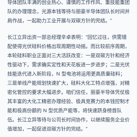
导体团队丰满的创业热心、谨慎的工作作风、重技能重团
队的办理理念，光源本钱等待与丽豪半导体团队长时间并
肩作战，一起助力工业开展与双碳方针的完结。”
长江立异出资一部总经理辛卓表明：“回忆过往，供需错
配使得光伏硅料价格出现周期性动摇。而比较前序周期，
本轮硅料职业正面对三大活跃改变：一是双碳方针和经济
性驱动下，需求确实定性和天花板进一步进步；二是光伏
技能迭代进入新阶段，N 型电池将运用更高质量硅料；
三是单线产能规划快速扩大，硅料大化工特点增强，对精
密化管控的要求大幅进步。咱们信任，丽豪半导体凭仗极
其丰富的大化工精密办理经验、极具竞赛力的本钱控制才
能和极高份额的 N 型优质产能等，将快速跻身榜首队
伍。长江立异等待与公司长时间协作，以继续服务企业价
值增加，一起促进双碳方针的完结。”