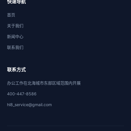
快速导航
首页
关于我们
新闻中心
联系我们
联系方式
办公工作在北海城市东部区域范围内开展
400-447-8586
hl8_service@gmail.com