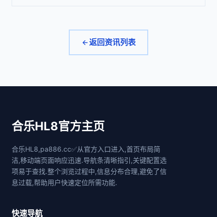
返回资讯列表
合乐HL8官方主页
合乐HL8,pa886.cc✅从官方入口进入,首页布局简
洁,移动端页面响应迅速.导航条清晰指引,关键配置选
项易于查找.整个浏览过程中,信息分布合理,避免了信
息过载,帮助用户快速定位所需功能.
快速导航