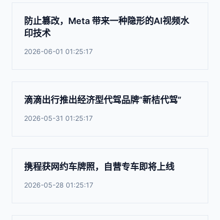
防止篡改，Meta 带来一种隐形的AI视频水
印技术
2026-06-01 01:25:17
滴滴出行推出经济型代驾品牌“新桔代驾”
2026-05-31 01:25:17
携程获网约车牌照，自营专车即将上线
2026-05-28 01:25:17