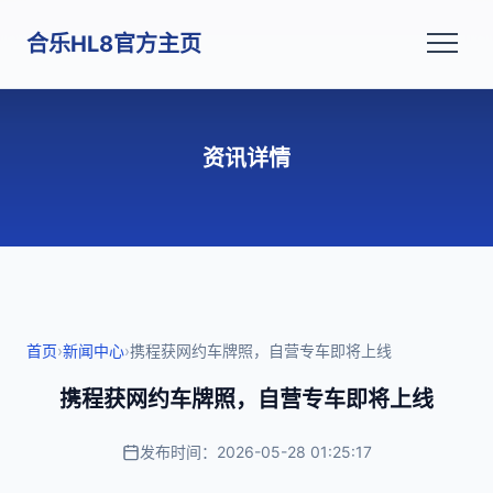
合乐HL8官方主页
资讯详情
首页
›
新闻中心
›
携程获网约车牌照，自营专车即将上线
携程获网约车牌照，自营专车即将上线
发布时间：2026-05-28 01:25:17