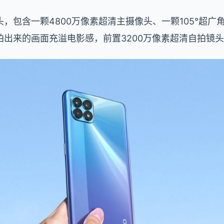
，包含一颗4800万像素超清主摄像头、一颗105°超广
出来的画面充溢电影感，前置3200万像素超清自拍镜