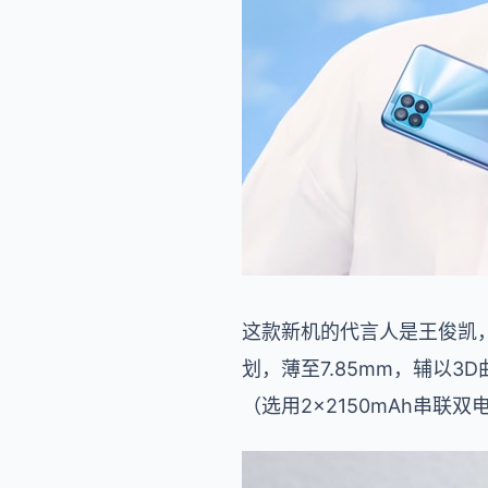
这款新机的代言人是王俊凯，O
划，薄至7.85mm，辅以3
（选用2×2150mAh串联