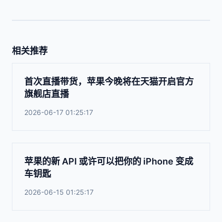
相关推荐
首次直播带货，苹果今晚将在天猫开启官方
旗舰店直播
2026-06-17 01:25:17
苹果的新 API 或许可以把你的 iPhone 变成
车钥匙
2026-06-15 01:25:17