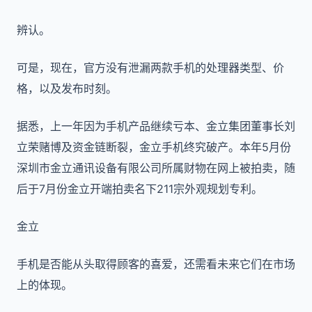
辨认。
可是，现在，官方没有泄漏两款手机的处理器类型、价
格，以及发布时刻。
据悉，上一年因为手机产品继续亏本、金立集团董事长刘
立荣赌博及资金链断裂，金立手机终究破产。本年5月份
深圳市金立通讯设备有限公司所属财物在网上被拍卖，随
后于7月份金立开端拍卖名下211宗外观规划专利。
金立
手机是否能从头取得顾客的喜爱，还需看未来它们在市场
上的体现。