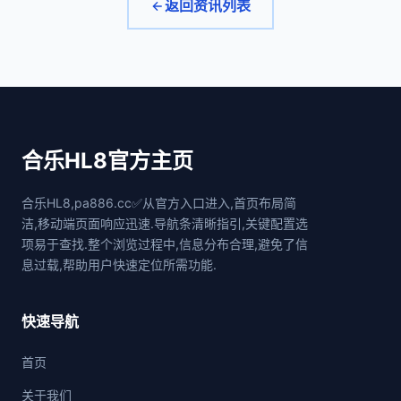
返回资讯列表
合乐HL8官方主页
合乐HL8,pa886.cc✅从官方入口进入,首页布局简
洁,移动端页面响应迅速.导航条清晰指引,关键配置选
项易于查找.整个浏览过程中,信息分布合理,避免了信
息过载,帮助用户快速定位所需功能.
快速导航
首页
关于我们