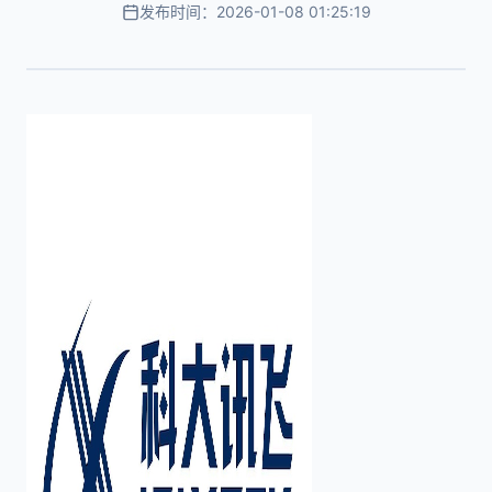
发布时间：2026-01-08 01:25:19